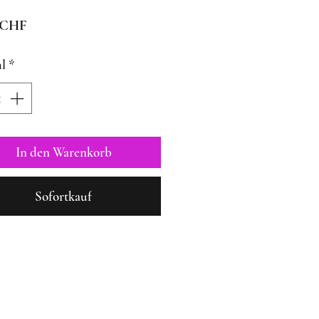
Preis
 CHF
l
*
In den Warenkorb
Sofortkauf