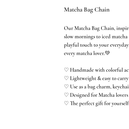
Matcha Bag Chain
Our Matcha Bag Chain, inspir
slow mornings to iced matcha 
playful touch to your everyday 
every matcha lover.💚
♡ Handmade with colorful acr
♡ Lightweight & easy to carry
♡ Use as a bag charm, keychai
♡ Designed for Matcha lovers
♡ The perfect gift for yoursel