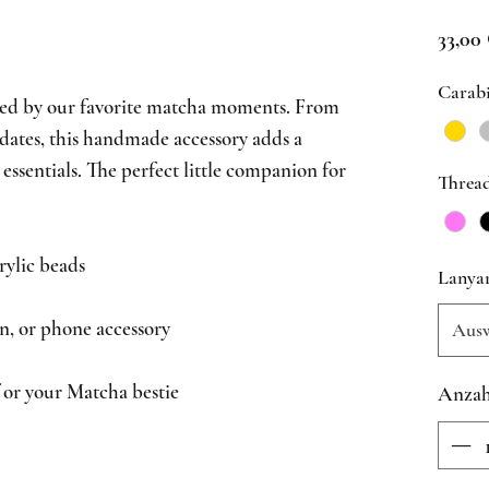
33,00
Carab
ed by our favorite matcha moments. From
dates, this handmade accessory adds a
essentials. The perfect little companion for
Threa
ylic beads
Lanya
n, or phone accessory
Aus
f or your Matcha bestie
Anzah