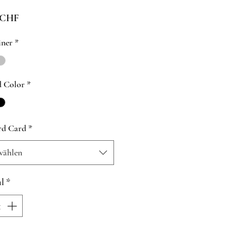
Preis
 CHF
iner
*
d Color
*
rd Card
*
wählen
l
*