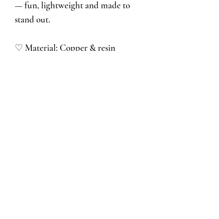
— fun, lightweight and made to
stand out.
♡ Material: Copper & resin
♡ Lightweight & comfortable
♡ Playful gummy bear charm
♡Perfect for everyday wear
Noch keine Bewertungen vorhanden
Jetzt die erste Bewertung abgeben.
Bewertung abgeben
Impressum
Terms&Conditions CH