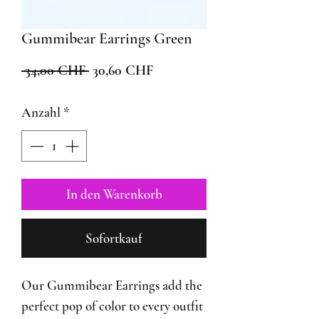
Gummibear Earrings Green
Standardpreis
Sale-
 34,00 CHF 
30,60 CHF
Preis
Anzahl
*
In den Warenkorb
Sofortkauf
Our Gummibear Earrings add the
perfect pop of color to every outfit